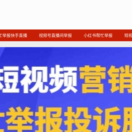
忙举报快手直播
视频号直播间举报
小红书帮忙举报
短