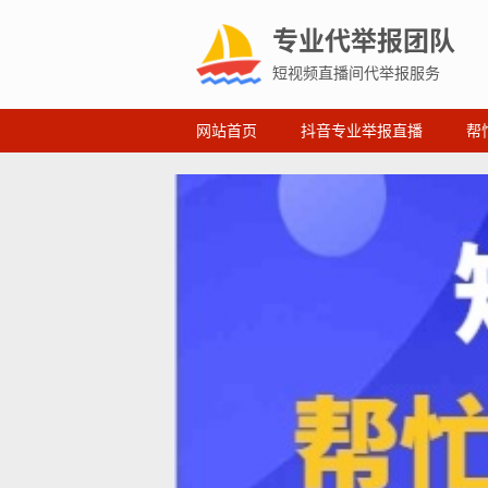
专业代举报团队
短视频直播间代举报服务
网站首页
抖音专业举报直播
帮