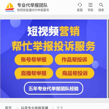
专业代举报团队



短视频直播间代举报服务
客服
导航
搜索
首页
抖音专业举报直播
正文

