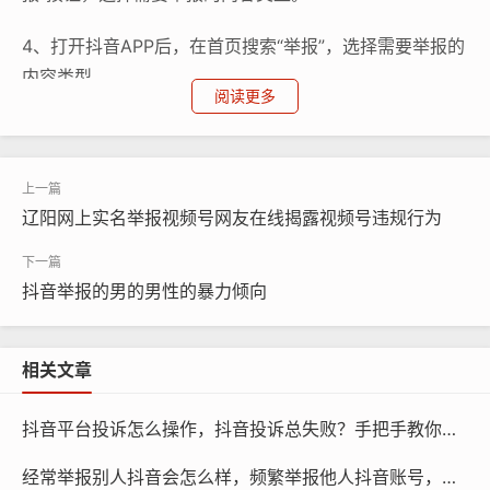
4、打开抖音APP后，在首页搜索“举报”，选择需要举报的
内容类型。
阅读更多
投诉流程
投诉流程主要包括以下几个步骤：
辽阳网上实名举报视频号网友在线揭露视频号违规行为
1、选择举报类型：在举报页面，用户可以选择是否举报视
频、评论或直播等内容。
抖音举报的男的男性的暴力倾向
2、提供详细信息：根据举报类型，用户需要提供举报的
具体信息，例如视频ID、评论ID或直播ID等。
相关文章
3、发送举报请求：用户填写完举报信息后，点击“发送举
报”按钮，等待平台审核。
抖音平台投诉怎么操作，抖音投诉总失败？手把手教你正确操作，高效维权不走弯路
经常举报别人抖音会怎么样，频繁举报他人抖音账号，你可能正在触碰平台的暗礁
投诉效果