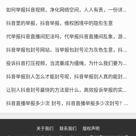
如何举报抖音视频，净化网络空间，人人有责，一份详尽的抖音视频举报指南
抖音对举报行为进行了严格的审核，如果举报内容符合平
台的规定，平台会立即处理举报，并对违规用户进行处
抖音里的举报，抖音举报，维权困境中的隐形生意
罚，如果举报内容不符合平台的规定，平台会拒绝处理举
报，并提示用户重新提交举报信息。
代举报抖音直播间犯法吗，代举报抖音直播间乱象，游走在法律边缘的隐秘生意
抖音举报包封号网站，当举报包封号沦为灰色生意，抖音生态如何破局？
抖音的举报机制有效地保护了用户的合法权益，维护了平
台的公平性和安全性，用户在举报过程中也需要谨慎选择
投诉抖音打压视频，当流量成为缰绳，为什么我们要为被消失的视频发声
举报对象，避免因举报不当而导致不必要的后果，抖音也
在不断优化举报机制，提高举报效率和用户体验。
抖音举报别人怎么才能封号呢，抖音举报别人真的能封号吗？关键要这样做
让别人抖音封号最快的方法是什么，高效投诉举报的实用路径，解析让违规账号快速封禁的核心策略
抖音直播举报多少次 封号，抖音直播举报多少次封号？真实情况远比你想象的复杂
关于我们
联系我们
版权声明