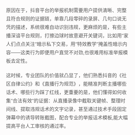
原因在于，抖音平台的举报机制需要用户提供清晰、完整
且符合规则的证据链，单靠几段零碎的录屏、几句口说无
凭的描述，系统很难自动识别违规，更麻烦的是，有些主
播深谙平台规则，打擦边球时故意避开关键词，比如用“家
人们点点关注”暗示私下交易，用“特效教学”掩盖性暗示内
容——这类行为即便用户直觉不对劲,也很难用标准举报模
板去定性。
这时候，专业团队的价值就凸显了，他们熟悉抖音的《社
区自律公约》和《直播行为规范》，能精准判断主播哪些
话术、哪些行为踩了红线，更重要的是，他们懂得如何收
集“合法有效”的证据：从直播录像中截取关键帧、整理时
间线、提取违规话术的文字记录，甚至通过技术手段固定
弹幕中的诱导转账截图，配合专业的举报话术模板,能大幅
提高平台人工审核的通过率。