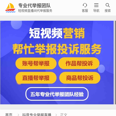
专业代举报团队



短视频直播间代举报服务
客服
导航
搜索
首页
抖音专业举报直播
正文

