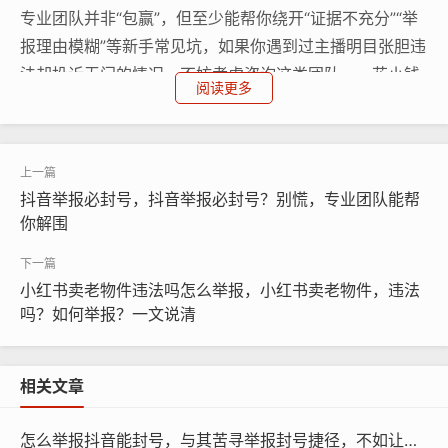
专业团队并非“包赢”，但至少能帮你绕开“证据不充分”“举
报理由模糊”等新手常见坑，如果你遇到过主播明目张胆违
法却投诉无门的情况，不妨考虑咨询这类团队——花小钱
阅读更多
省心，总比纵容违规者继续收割更多人的信任要强，每一
次有效举报，都是在清理直播生态里的“老鼠屎”。
抖音举报必封号，抖音举报必封号？别慌，专业团队能帮
你解围
小红书卖老物件违法吗怎么举报，小红书卖老物件，违法
吗？如何举报？一文说清
相关文章
怎么举报抖音能封号，与其苦寻举报封号捷径，不如让专业团队为你破局