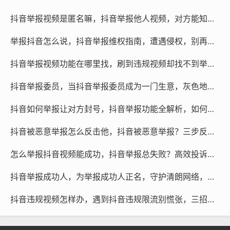
抖音举报视频是匿名嘛，抖音举报他人视频，对方能知道是我吗？
举报抖音怎么说，抖音举报维权指南，遭遇侵权，别再忍气吞声
抖音举报视频功能在哪里找，刷到违规视频却找不到举报入口？手把手教你守护清朗网络空间
短视频代举报
抖音举报委员，当抖音举报委员成为一门生意，灰色地带的正义与隐忧
微信咨询
@作品代处理
抖音如何举报让对方封号，抖音举报功能全解析，如何正确维权并让对方封号
本文链接：
https://www.rtcyy.com/post/156882.html
抖音被恶意举报怎么反击他，抖音被恶意举报？三步反击守护账号安全
抖音直播举报主播
怎么举报抖音视频能成功，抖音举报总失败？高效投诉的关键细节与可行思路
抖音直播举报主播能看到是谁举报的吗
抖音举报成功人，为举报成功人正名，守护清朗网络，需要每一份理性与坚持
抖音违规视频怎样办，遇到抖音违规限流别慌张，三招教你自检自救，关键时刻还得找专业后盾