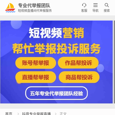
专业代举报团队



短视频直播间代举报服务
客服
导航
搜索
首页
抖音专业举报直播
正文

