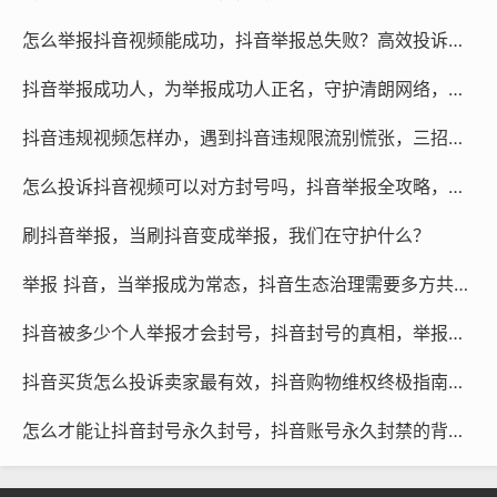
你的个人信息，真正的专业团队，通常是教你如何安全解
封，而不是帮你“作死”。
怎么举报抖音视频能成功，抖音举报总失败？高效投诉的关键细节与可行思路
让快手号被封的方法很多,但代价极大，如果你真的想放弃
抖音举报成功人，为举报成功人正名，守护清朗网络，需要每一份理性与坚持
一个账号，不如直接注销——这才是最体面、最安全的选
抖音违规视频怎样办，遇到抖音违规限流别慌张，三招教你自检自救，关键时刻还得找专业后盾
择。
怎么投诉抖音视频可以对方封号吗，抖音举报全攻略，这样投诉才能有效封禁违规账号
短视频代举报
微信咨询
刷抖音举报，当刷抖音变成举报，我们在守护什么？
@作品代处理
举报 抖音，当举报成为常态，抖音生态治理需要多方共治的智慧
本文链接：
https://rtcyy.com/post/156880.html
抖音被多少个人举报才会封号，抖音封号的真相，举报人数只是冰山一角
怎么样才能让快手号封掉呢
抖音买货怎么投诉卖家最有效，抖音购物维权终极指南，这样投诉卖家最快最狠！
怎么样才能让快手号封掉呢微信
怎么才能让抖音封号永久封号，抖音账号永久封禁的背后，规则红线与极端误解