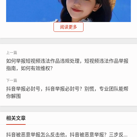
阅读更多
如何举报短视频违法作品违规处理，短视频违法作品举报
指南，如何有效维权？
抖音举报必封号，抖音举报必封号？别慌，专业团队能帮
你解围
更“聪明”的做法是寻找专业团队协助处理，市面上确实有
一些所谓的“封号专家”，他们熟悉平台的规则漏洞，能帮
相关文章
你用技术手段自毁账号——比如批量触发违规检测、伪造
极端行为，但请记住，这种服务往往违法，而且可能盗取
抖音被恶意举报怎么反击他，抖音被恶意举报？三步反击守护账号安全