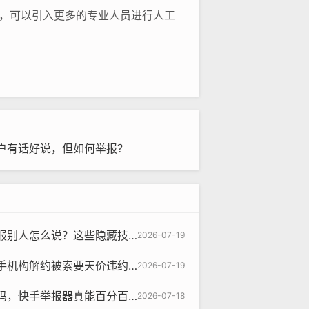
，可以引入更多的专业人员进行人工
们的法律意识和自我保护能力。
点赞量，这样不仅可以提升平台的吸引
户有话好说，但如何举报？
积极参与互动，形成良好的社区氛
么说？这些隐藏技巧今天全告诉你
一个健康、有序的短视频生态系统，我
2026-07-19
要天价违约金？这几点帮你理清责任边界
2026-07-19
百分百封号？揭秘背后的真相与专业维权之道
2026-07-18