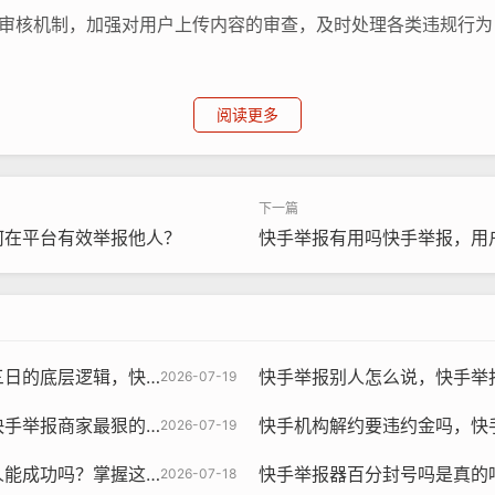
的审核机制，加强对用户上传内容的审查，及时处理各类违规行为
期举办活动或在线课程，向用户普及短视频相关法律法规，提升他
阅读更多
应该鼓励用户创作高质量、有价值的内容，而不是过度追求流量和
何在平台有效举报他人？
快手举报有用吗快手举报，用
展。
建立更加科学合理的评价体系，尊重用户的意见和建议，鼓励用户
规则与人工干预的双重路径解析
快手举报别人怎么说，快手举报别人怎
康发展离不开广大用户的参与和支持，我们应该共同努力，构建
2026-07-19
为用户提供更好的服务体验。
法，绝不仅仅是点个投诉而已
快手机构解约要违约金吗，快手机构解约被索
2026-07-19
这些关键点，成功率才会更高
快手举报器百分封号吗是真的吗，快手举报器真能
2026-07-18