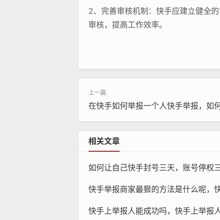
2、完善审核机制：快手应建立健全
审核，提高工作效率。
3、加强教育宣传：快手可以通过定
如何维护快手的良好生态？
1、鼓励用户创作有价值内容：快手
在快手如何举报一个人快手举报，如
力，也可以促进社会文化的多元化发
2、建立多元化的评价体系：快手应
相关文章
围。
如何让自己快手封号三天，账号停权三日的底层逻辑，快手
快手作为一款流行的应用程序，其健
们才能更好地利用短视频这一平台，
快手举报商家最狠的方法是什么呢，快手举报商家最狠的方
快手上举报人能成功吗，快手上举报人能成功吗？掌握