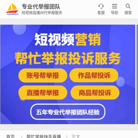
专业代举报团队



短视频直播间代举报服务
客服
导航
搜索
首页
帮忙举报快手直播
正文

