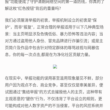
报”功能便成了守护清朗网络空间的第一道防线，你真的了
解这枚“红色按钮”背后的重量吗？
我们必须厘清举报的初衷，举报机制设立的初衷是“保
护”，而非“报复”，正常合理的举报适用于以下几种典型场
景：当主页明显涉及色情低俗、暴力恐怖等违法内容；当
对方通过盗用他人身份、冒充品牌进行诈骗引流；或是主
页简介及作品中包含针对特定群体的辱骂歧视与网暴信
息，你的每一次点击,都是在为净化社区贡献力量。
在现实中，举报功能的误用甚至滥用现象屡见不鲜，部分
用户因为观点不合、商业竞争，甚至仅仅是审美差异，便
试图通过“集结举报”的方式去摧毁他人的主页，这种带有
主观恶意的“键伤”行为，不仅违背了平台设立的规则，更
可能构成对他人数字资产的不当侵害，平台的风控系统并