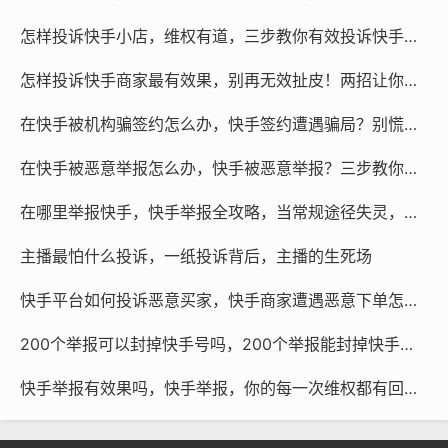
护我们自己那个来之不易的创作角落。
怎样投诉快手小店，维权有道，三步教你有效投诉快手小店，重拾消费者权益
怎样投诉快手商家最有效果，别再无效扯皮！两招让你的快手商家投诉立竿见影
短视频代举报
微信咨询
@作品代处理
在快手被机构骗签约怎么办，快手签约遭遇骗局？别慌，手把手教你绝地反击
本文链接：
https://log.rtcyy.com/post/157095.html
在快手被恶意举报怎么办，快手被恶意举报？三步教你沉着应对，化险为夷
ks主页举报
kds举报
在哪里举报快手，快手举报全攻略，当常规途径失灵，你还可以这样做
主播最怕什么投诉，一纸投诉背后，主播的生死场
快手平台如何投诉恶意买家，快手商家遭遇恶意下单怎么办？这份自救+外援指南请收好
200个举报可以封掉快手号吗，200个举报能封掉快手号吗？别被集火谣言误导了
快手举报有效果吗，快手举报，你的每一次维权都有回响吗？