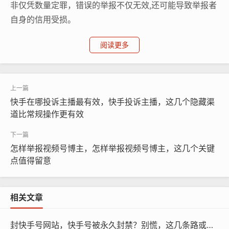
非仅凭数量定罪，错误的举报不仅无效,还可能导致举报者
自身的信用受损。
如果创作者遭遇了集中的恶意举报，主页被误伤限流甚至
阅读更多
封禁，那种百口莫辩的窒息感往往令人崩溃，在这种极端
被动的情况下，单靠线上申诉有时显得杯水车薪，流程的
漫长与证据链的梳理往往让人精疲力尽，寻找
专业团队协
助处理
便成了一条切实可行的迂回路径，这些团队通常深
快手在哪投诉主播最有效，快手投诉主播，这几个隐藏渠
道比常规操作更有效
谙平台规则与审核逻辑，能够帮助受害者快速收集来自各
维度的“清白证据”，通过正规的法律函件或合规的公关渠
道与平台进行高效交涉,从而在最短时间内解除危机。
怎样举报视频号博主，怎样举报视频号博主，这几个关键
点值得留意
但我们必须清醒地认识到，寻求外援是“救火”，而规范自
身行为才是“防火”，平台生态的维护，仰仗于每一位用户
的审慎与善意，让举报回归正义，让每一次主页点击都传
相关文章
递理性与尊重，共同抵制“按键伤人”的灰色产业链，这才
封快手号网站，快手号被永久封禁？别慌，这几条路或许能帮你找回账号
是我们应有的数字素养，保护他人的主页,本质上就是在保