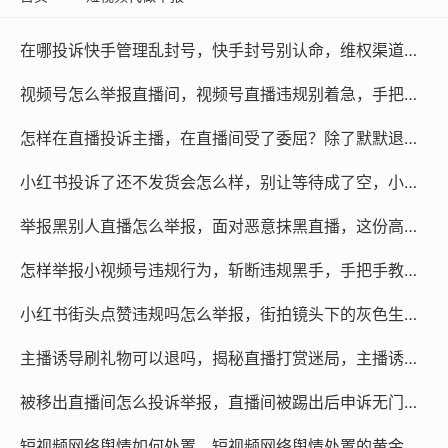
在哪投诉快手管理乱封号，快手封号别认命，维权渠道和破局方法都在这
视频号怎么举报直播间，视频号直播违规别着急，手把手教你如何有效举报
怎样在直播投诉主播，在直播间受了委屈？除了默默退出，你还可以这样掷地有声地维权
小红书投诉了还不发货会怎么样，别让等待成了空，小红书投诉后仍不发货，后果与终极应对
举报黑别人直播怎么举报，面对恶意抹黑直播，这份高效举报指南请收好
怎样举报小视频号违规行为，斩断违规黑手，手把手教你如何有效举报小视频号违规行为
小红书街头点赞违规吗怎么举报，街拍镜头下的灰色生意，起底小红书街头点赞背后的刷量陷阱与举报指南
主播诱导刷礼物可以退吗，揭秘直播打赏迷局，主播诱导刷礼物，你的钱还能追回吗？
被移出直播间怎么投诉举报，直播间被踢出后申诉无门？三招教你有效投诉举报
短视频网络舆情如何处置，短视频网络舆情处置的黄金四小时与长效治理