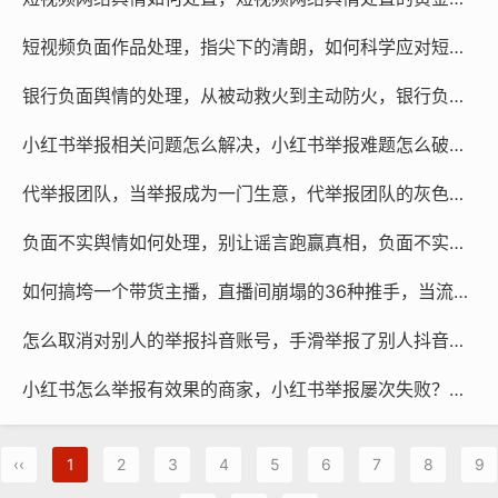
短视频负面作品处理，指尖下的清朗，如何科学应对短视频负面作品
银行负面舆情的处理，从被动救火到主动防火，银行负面舆情处理的思维跃迁
小红书举报相关问题怎么解决，小红书举报难题怎么破？高效维权与自救指南
代举报团队，当举报成为一门生意，代举报团队的灰色江湖
负面不实舆情如何处理，别让谣言跑赢真相，负面不实舆情的三步破局法
如何搞垮一个带货主播，直播间崩塌的36种推手，当流量猎杀成为一门生意
怎么取消对别人的举报抖音账号，手滑举报了别人抖音号，这份撤回指南或许能帮你
小红书怎么举报有效果的商家，小红书举报屡次失败？教你如何让无良商家真正凉凉
‹‹
1
2
3
4
5
6
7
8
9