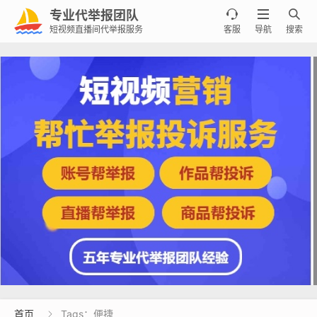
专业代举报团队



短视频直播间代举报服务
客服
导航
搜索
首页
Tags：便捷
