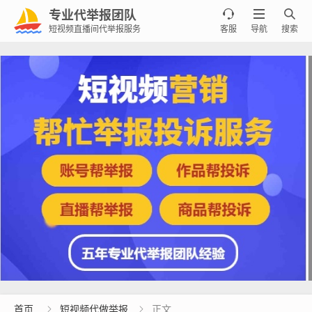
专业代举报团队



短视频直播间代举报服务
客服
导航
搜索
首页
短视频代做举报
正文

