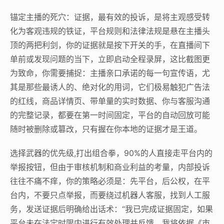
锚定主播的死穴：证据，最有效的投诉，是将主观感受转
化为客观违规的铁证，平台规则和法律法规是悬在主播头
顶的两把利剑，你的证据就是按下开关的手，在直播间下
单前或发现问题的当下，立即启动全程录屏，这比截图更
为致命，你需要捕捉：主播亲口承诺的每一句宣传语，尤
其是那些最诱人的、绝对化的用词，它们极易触犯广告法
的红线，商品详情页、带单量的实时数据、你与客服沟通
的完整记录，都要在第一时间固定，平台的自动回放可能
随时被删除或篡改，只有握在你本地的证据才是王道。
选择武器的优先级,打出组合拳，90%的人直接走平台内的
举报按钮，但由于审核机制和商业利益的考量，内部投诉
往往不痛不痒，你的策略必须是：先平台，后公权，在平
台内，不要只点举报，而要绕过机器人客服，找到人工服
务，发送证据后明确给出话术：“我已完成证据固定，如果
平台未在法定时限内进行有效处理并反馈，我将依据《市