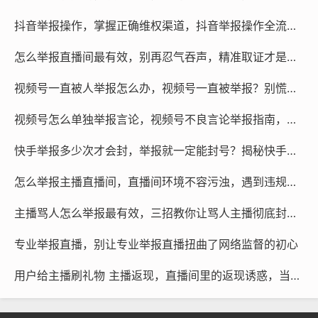
抖音举报操作，掌握正确维权渠道，抖音举报操作全流程解析与专业助力
怎么举报直播间最有效，别再忍气吞声，精准取证才是举报违规直播间的核弹级手段
紧接着,进入真正的核武器环节：全国12315平台，这里的
视频号一直被人举报怎么办，视频号一直被举报？别慌，三步教你打破僵局
投诉对象需要精准切换，不是那个直播间里的ID，而是其
背后的营业执照主体公司，当平台不作为时，工商监管部
视频号怎么单独举报言论，视频号不良言论举报指南，个人操作与专业协助的双重路径
门的力量将直接刺破流量的泡沫，触及主播最在乎的运营
快手举报多少次才会封，举报就一定能封号？揭秘快手审核机制背后的真相
根基，对于涉及金额巨大或性质恶劣的情况，不要犹豫，
联系专业的风控或法律团队，专业的维权机构深谙各类平
怎么举报主播直播间，直播间环境不容污浊，遇到违规主播？你可以这样有效举报
台的规则缝隙和监管的执法逻辑，他们能调取完整的证据
主播骂人怎么举报最有效，三招教你让骂人主播彻底封号，最后一个方法最省心
链，并以律师函等具有法律强制力的形式，直接倒逼对方
进入协商赔付的快车道。
专业举报直播，别让专业举报直播扭曲了网络监督的初心
最终极的认知博弈,是清楚你手中的筹码到底是什么，你真
用户给主播刷礼物 主播返现，直播间里的返现诱惑，当榜一大哥沦为洗钱工具人
正的力量，从不在于你写了多长的痛诉，而在于你掌握了
多少能让他付出更大代价的证据，绝不要让投诉沦为一场