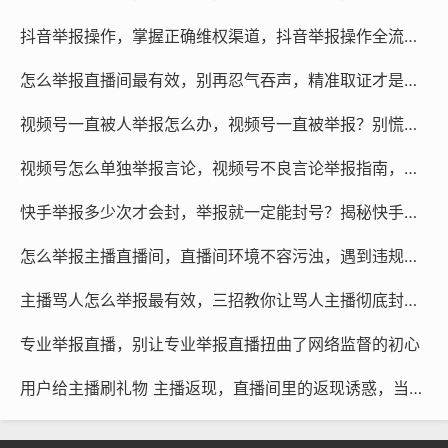
多正规的法律咨询机构和网络安全服务团队，他们熟悉平
抖音举报操作，掌握正确维权渠道，抖音举报操作全流程解析与专业助力
台规则和相关法律法规，能帮你评估情况、收集证据，甚
怎么举报直播间最有效，别再忍气吞声，精准取证才是举报违规直播间的核弹级手段
至在必要时通过法律途径维权，不过选择时要擦亮眼睛，
反复确认对方的资质和口碑,避免遇到打着帮忙旗号的骗
视频号一直被人举报怎么办，视频号一直被举报？别慌，三步教你打破僵局
子。
视频号怎么单独举报言论，视频号不良言论举报指南，个人操作与专业协助的双重路径
说到底，快手的举报机制是保护用户的重要工具，合理使
快手举报多少次才会封，举报就一定能封号？揭秘快手审核机制背后的真相
用不需要过度焦虑，遇到违规内容，该举报就举报，你的
每一次正义之举，都在让网络环境变得更好，只要举报属
怎么举报主播直播间，直播间环境不容污浊，遇到违规主播？你可以这样有效举报
实,就没有什么好害怕的。
主播骂人怎么举报最有效，三招教你让骂人主播彻底封号，最后一个方法最省心
短视频代举报
微信咨询
专业举报直播，别让专业举报直播扭曲了网络监督的初心
@作品代处理
用户给主播刷礼物 主播返现，直播间里的返现诱惑，当榜一大哥沦为洗钱工具人
本文链接：
https://www.rtcyy.com/post/159681.html