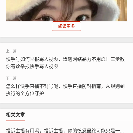
阅读更多
快手号如何举报骂人视频，遭遇网络暴力不用忍！三步教
你有效举报快手骂人视频
怎么样快手直播不封号呢，快手直播防封指南，从规则到
执行的全方位守护
相关文章
如果你举报的内容比较敏感，或者涉及金额较大，自己处
投诉主播有用吗，投诉主播，你的愤怒最终可能只是一场单机游戏
理起来心里没底，可以考虑寻求专业团队协助，现在有很