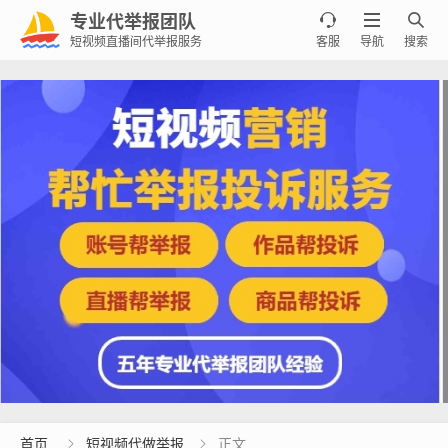
专业代举报团队



短视频直播间代举报服务
客服
导航
搜索
首页
短视频代做举报
正文

