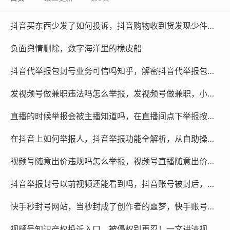
抖音买东西少发了如何投诉，抖音购物收到货发现少件？别慌，三步教你拿回退款，附隐藏维权通道
负面舆情删除，数字海洋里的橡皮船
抖音代举报包封号业务可信吗知乎，解密抖音代举报包封号业务，是灰色地带的捷径还是深不见底的陷阱？
发视频号做兼职违法吗怎么举报，发视频号做兼职，小心掉入违法陷阱！教你如何识别与举报
直播的时候举报会被主播知道吗，在直播间点下举报按钮，屏幕那头的主播真的能看见你的身份吗？
在抖音上如何举报人，抖音举报功能全解析，从自助操作到专业维权，这些要点你必须知道
视频号随意出价违规吗怎么举报，视频号直播随意出价可能已违规，遇到这种情况怎么办？
抖音举报封号以前视频还能看到吗，抖音账号被封后，以前的视频到底去哪了？答案和你想的不一样
快手秒封号网站，当秒封成了创作者的噩梦，快手账号异常封禁背后的自救与他援
视频号知识产权投诉入口，被侵权别再忍！一文讲清视频号知识产权投诉入口与高效维权路径