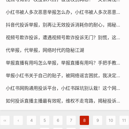
小红书被人多次恶意举报怎么办，小红书被人多次恶意举报，这三步自救法比申诉更管用
抖音代投诉举报，别再让无效投诉消耗你的耐心，揭秘抖音代投诉举报背后的专业力量
视频号欺诈投诉，遭遇视频号欺诈投诉无门？别慌，这份自救与维权指南请收好
代举报，代举报，网络时代的隐秘江湖
举报直播有用吗怎么举报，举报直播有用吗？手把手教你正确维权
举报小红书关于自己的贴子，被网络谣言困扰，我决定亲手斩断这场莫须有的风暴
小红书网购通用投诉平台，小红书踩坑别认栽！这个网购通用投诉平台是你最后的维权底牌
如何投诉直播主播最有效呢，维权不走弯路，揭秘投诉直播主播最高效的策略
‹‹
‹
4
5
6
7
8
9
10
11